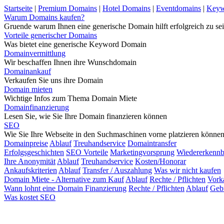
Startseite
|
Premium Domains
|
Hotel Domains
|
Eventdomains
|
Keyw
Warum Domains kaufen?
Gruende warum Ihnen eine generische Domain hilft erfolgreich zu sei
Vorteile generischer Domains
Was bietet eine generische Keyword Domain
Domainvermittlung
Wir beschaffen Ihnen ihre Wunschdomain
Domainankauf
Verkaufen Sie uns ihre Domain
Domain mieten
Wichtige Infos zum Thema Domain Miete
Domainfinanzierung
Lesen Sie, wie Sie Ihre Domain finanzieren können
SEO
Wie Sie Ihre Webseite in den Suchmaschinen vorne platzieren könne
Domainpreise
Ablauf
Treuhandservice
Domaintransfer
Erfolgsgeschichten
SEO Vorteile
Marketingvorsprung
Wiedererkennb
Ihre Anonymität
Ablauf
Treuhandservice
Kosten/Honorar
Ankaufskriterien
Ablauf
Transfer / Auszahlung
Was wir nicht kaufen
Domain Miete - Alternative zum Kauf
Ablauf
Rechte / Pflichten
Vork
Wann lohnt eine Domain Finanzierung
Rechte / Pflichten
Ablauf
Geb
Was kostet SEO