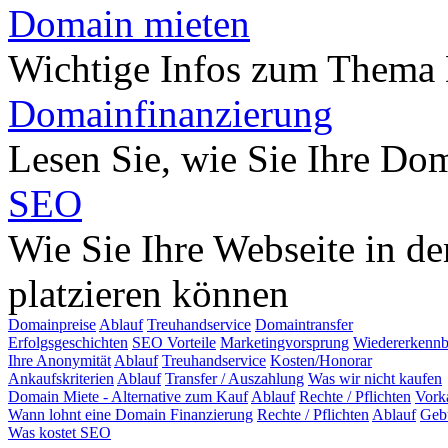
Domain mieten
Wichtige Infos zum Thema
Domainfinanzierung
Lesen Sie, wie Sie Ihre Do
SEO
Wie Sie Ihre Webseite in d
platzieren können
Domainpreise
Ablauf
Treuhandservice
Domaintransfer
Erfolgsgeschichten
SEO Vorteile
Marketingvorsprung
Wiedererkennb
Ihre Anonymität
Ablauf
Treuhandservice
Kosten/Honorar
Ankaufskriterien
Ablauf
Transfer / Auszahlung
Was wir nicht kaufen
Domain Miete - Alternative zum Kauf
Ablauf
Rechte / Pflichten
Vork
Wann lohnt eine Domain Finanzierung
Rechte / Pflichten
Ablauf
Geb
Was kostet SEO