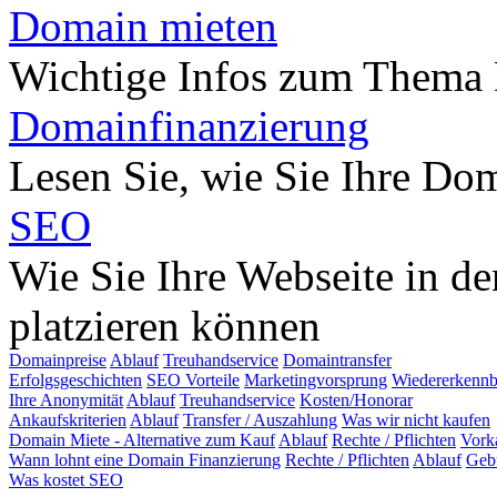
Domain mieten
Wichtige Infos zum Thema
Domainfinanzierung
Lesen Sie, wie Sie Ihre Do
SEO
Wie Sie Ihre Webseite in d
platzieren können
Domainpreise
Ablauf
Treuhandservice
Domaintransfer
Erfolgsgeschichten
SEO Vorteile
Marketingvorsprung
Wiedererkennb
Ihre Anonymität
Ablauf
Treuhandservice
Kosten/Honorar
Ankaufskriterien
Ablauf
Transfer / Auszahlung
Was wir nicht kaufen
Domain Miete - Alternative zum Kauf
Ablauf
Rechte / Pflichten
Vork
Wann lohnt eine Domain Finanzierung
Rechte / Pflichten
Ablauf
Geb
Was kostet SEO