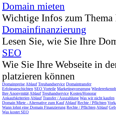
Domain mieten
Wichtige Infos zum Thema
Domainfinanzierung
Lesen Sie, wie Sie Ihre Do
SEO
Wie Sie Ihre Webseite in d
platzieren können
Domainpreise
Ablauf
Treuhandservice
Domaintransfer
Erfolgsgeschichten
SEO Vorteile
Marketingvorsprung
Wiedererkennb
Ihre Anonymität
Ablauf
Treuhandservice
Kosten/Honorar
Ankaufskriterien
Ablauf
Transfer / Auszahlung
Was wir nicht kaufen
Domain Miete - Alternative zum Kauf
Ablauf
Rechte / Pflichten
Vork
Wann lohnt eine Domain Finanzierung
Rechte / Pflichten
Ablauf
Geb
Was kostet SEO