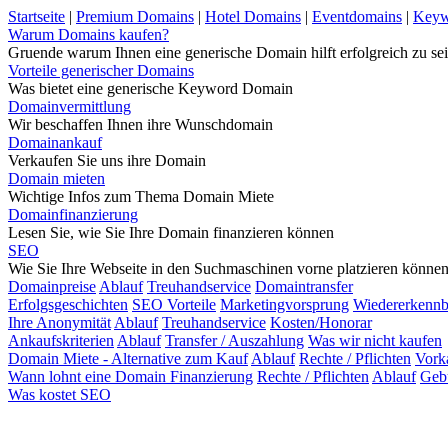
Startseite
|
Premium Domains
|
Hotel Domains
|
Eventdomains
|
Keyw
Warum Domains kaufen?
Gruende warum Ihnen eine generische Domain hilft erfolgreich zu sei
Vorteile generischer Domains
Was bietet eine generische Keyword Domain
Domainvermittlung
Wir beschaffen Ihnen ihre Wunschdomain
Domainankauf
Verkaufen Sie uns ihre Domain
Domain mieten
Wichtige Infos zum Thema Domain Miete
Domainfinanzierung
Lesen Sie, wie Sie Ihre Domain finanzieren können
SEO
Wie Sie Ihre Webseite in den Suchmaschinen vorne platzieren könne
Domainpreise
Ablauf
Treuhandservice
Domaintransfer
Erfolgsgeschichten
SEO Vorteile
Marketingvorsprung
Wiedererkennb
Ihre Anonymität
Ablauf
Treuhandservice
Kosten/Honorar
Ankaufskriterien
Ablauf
Transfer / Auszahlung
Was wir nicht kaufen
Domain Miete - Alternative zum Kauf
Ablauf
Rechte / Pflichten
Vork
Wann lohnt eine Domain Finanzierung
Rechte / Pflichten
Ablauf
Geb
Was kostet SEO