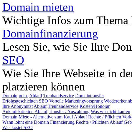
Domain mieten
Wichtige Infos zum Thema
Domainfinanzierung
Lesen Sie, wie Sie Ihre Do
SEO
Wie Sie Ihre Webseite in d
platzieren können
Domainpreise
Ablauf
Treuhandservice
Domaintransfer
Erfolgsgeschichten
SEO Vorteile
Marketingvorsprung
Wiedererkennb
Ihre Anonymität
Ablauf
Treuhandservice
Kosten/Honorar
Ankaufskriterien
Ablauf
Transfer / Auszahlung
Was wir nicht kaufen
Domain Miete - Alternative zum Kauf
Ablauf
Rechte / Pflichten
Vork
Wann lohnt eine Domain Finanzierung
Rechte / Pflichten
Ablauf
Geb
Was kostet SEO