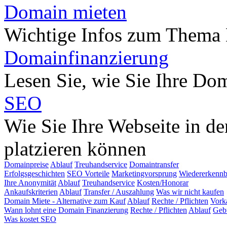
Domain mieten
Wichtige Infos zum Thema
Domainfinanzierung
Lesen Sie, wie Sie Ihre Do
SEO
Wie Sie Ihre Webseite in d
platzieren können
Domainpreise
Ablauf
Treuhandservice
Domaintransfer
Erfolgsgeschichten
SEO Vorteile
Marketingvorsprung
Wiedererkennb
Ihre Anonymität
Ablauf
Treuhandservice
Kosten/Honorar
Ankaufskriterien
Ablauf
Transfer / Auszahlung
Was wir nicht kaufen
Domain Miete - Alternative zum Kauf
Ablauf
Rechte / Pflichten
Vork
Wann lohnt eine Domain Finanzierung
Rechte / Pflichten
Ablauf
Geb
Was kostet SEO