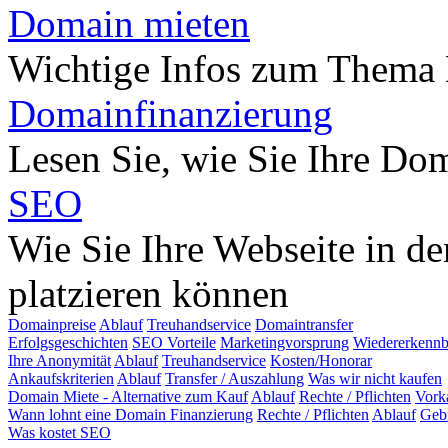
Domain mieten
Wichtige Infos zum Thema
Domainfinanzierung
Lesen Sie, wie Sie Ihre Do
SEO
Wie Sie Ihre Webseite in d
platzieren können
Domainpreise
Ablauf
Treuhandservice
Domaintransfer
Erfolgsgeschichten
SEO Vorteile
Marketingvorsprung
Wiedererkennb
Ihre Anonymität
Ablauf
Treuhandservice
Kosten/Honorar
Ankaufskriterien
Ablauf
Transfer / Auszahlung
Was wir nicht kaufen
Domain Miete - Alternative zum Kauf
Ablauf
Rechte / Pflichten
Vork
Wann lohnt eine Domain Finanzierung
Rechte / Pflichten
Ablauf
Geb
Was kostet SEO