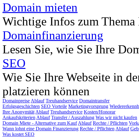
Domain mieten
Wichtige Infos zum Thema
Domainfinanzierung
Lesen Sie, wie Sie Ihre Do
SEO
Wie Sie Ihre Webseite in d
platzieren können
Domainpreise
Ablauf
Treuhandservice
Domaintransfer
Erfolgsgeschichten
SEO Vorteile
Marketingvorsprung
Wiedererkennb
Ihre Anonymität
Ablauf
Treuhandservice
Kosten/Honorar
Ankaufskriterien
Ablauf
Transfer / Auszahlung
Was wir nicht kaufen
Domain Miete - Alternative zum Kauf
Ablauf
Rechte / Pflichten
Vork
Wann lohnt eine Domain Finanzierung
Rechte / Pflichten
Ablauf
Geb
Was kostet SEO