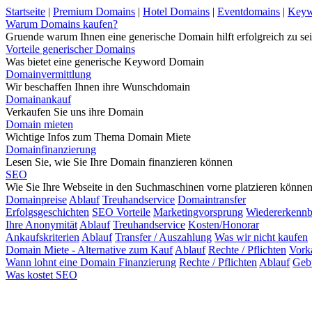
Startseite
|
Premium Domains
|
Hotel Domains
|
Eventdomains
|
Keyw
Warum Domains kaufen?
Gruende warum Ihnen eine generische Domain hilft erfolgreich zu sei
Vorteile generischer Domains
Was bietet eine generische Keyword Domain
Domainvermittlung
Wir beschaffen Ihnen ihre Wunschdomain
Domainankauf
Verkaufen Sie uns ihre Domain
Domain mieten
Wichtige Infos zum Thema Domain Miete
Domainfinanzierung
Lesen Sie, wie Sie Ihre Domain finanzieren können
SEO
Wie Sie Ihre Webseite in den Suchmaschinen vorne platzieren könne
Domainpreise
Ablauf
Treuhandservice
Domaintransfer
Erfolgsgeschichten
SEO Vorteile
Marketingvorsprung
Wiedererkennb
Ihre Anonymität
Ablauf
Treuhandservice
Kosten/Honorar
Ankaufskriterien
Ablauf
Transfer / Auszahlung
Was wir nicht kaufen
Domain Miete - Alternative zum Kauf
Ablauf
Rechte / Pflichten
Vork
Wann lohnt eine Domain Finanzierung
Rechte / Pflichten
Ablauf
Geb
Was kostet SEO