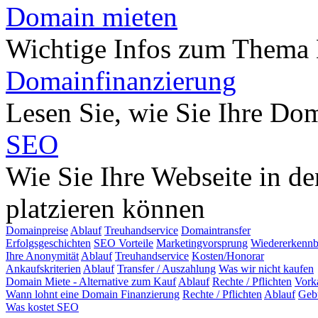
Domain mieten
Wichtige Infos zum Thema
Domainfinanzierung
Lesen Sie, wie Sie Ihre Do
SEO
Wie Sie Ihre Webseite in d
platzieren können
Domainpreise
Ablauf
Treuhandservice
Domaintransfer
Erfolgsgeschichten
SEO Vorteile
Marketingvorsprung
Wiedererkennb
Ihre Anonymität
Ablauf
Treuhandservice
Kosten/Honorar
Ankaufskriterien
Ablauf
Transfer / Auszahlung
Was wir nicht kaufen
Domain Miete - Alternative zum Kauf
Ablauf
Rechte / Pflichten
Vork
Wann lohnt eine Domain Finanzierung
Rechte / Pflichten
Ablauf
Geb
Was kostet SEO