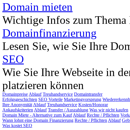
Domain mieten
Wichtige Infos zum Thema
Domainfinanzierung
Lesen Sie, wie Sie Ihre Do
SEO
Wie Sie Ihre Webseite in d
platzieren können
Domainpreise
Ablauf
Treuhandservice
Domaintransfer
Erfolgsgeschichten
SEO Vorteile
Marketingvorsprung
Wiedererkennb
Ihre Anonymität
Ablauf
Treuhandservice
Kosten/Honorar
Ankaufskriterien
Ablauf
Transfer / Auszahlung
Was wir nicht kaufen
Domain Miete - Alternative zum Kauf
Ablauf
Rechte / Pflichten
Vork
Wann lohnt eine Domain Finanzierung
Rechte / Pflichten
Ablauf
Geb
Was kostet SEO