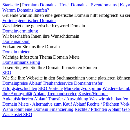
Startseite
|
Premium Domains
|
Hotel Domains
|
Eventdomains
|
Keyw
Warum Domains kaufen?
Gruende warum Ihnen eine generische Domain hilft erfolgreich zu sei
Vorteile generischer Domains
Was bietet eine generische Keyword Domain
Domainvermittlung
Wir beschaffen Ihnen ihre Wunschdomain
Domainankauf
Verkaufen Sie uns ihre Domain
Domain mieten
Wichtige Infos zum Thema Domain Miete
Domainfinanzierung
Lesen Sie, wie Sie Ihre Domain finanzieren können
SEO
Wie Sie Ihre Webseite in den Suchmaschinen vorne platzieren könne
Domainpreise
Ablauf
Treuhandservice
Domaintransfer
Erfolgsgeschichten
SEO Vorteile
Marketingvorsprung
Wiedererkennb
Ihre Anonymität
Ablauf
Treuhandservice
Kosten/Honorar
Ankaufskriterien
Ablauf
Transfer / Auszahlung
Was wir nicht kaufen
Domain Miete - Alternative zum Kauf
Ablauf
Rechte / Pflichten
Vork
Wann lohnt eine Domain Finanzierung
Rechte / Pflichten
Ablauf
Geb
Was kostet SEO