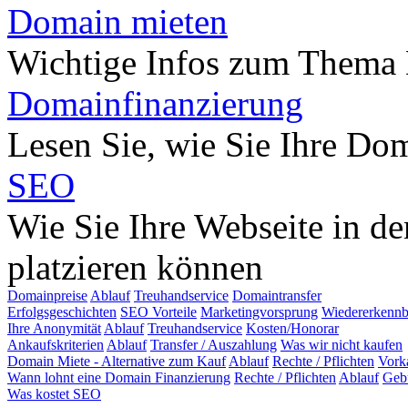
Domain mieten
Wichtige Infos zum Thema
Domainfinanzierung
Lesen Sie, wie Sie Ihre Do
SEO
Wie Sie Ihre Webseite in d
platzieren können
Domainpreise
Ablauf
Treuhandservice
Domaintransfer
Erfolgsgeschichten
SEO Vorteile
Marketingvorsprung
Wiedererkennb
Ihre Anonymität
Ablauf
Treuhandservice
Kosten/Honorar
Ankaufskriterien
Ablauf
Transfer / Auszahlung
Was wir nicht kaufen
Domain Miete - Alternative zum Kauf
Ablauf
Rechte / Pflichten
Vork
Wann lohnt eine Domain Finanzierung
Rechte / Pflichten
Ablauf
Geb
Was kostet SEO