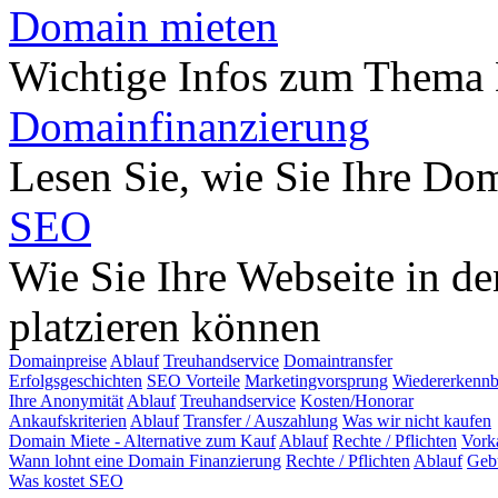
Domain mieten
Wichtige Infos zum Thema
Domainfinanzierung
Lesen Sie, wie Sie Ihre Do
SEO
Wie Sie Ihre Webseite in d
platzieren können
Domainpreise
Ablauf
Treuhandservice
Domaintransfer
Erfolgsgeschichten
SEO Vorteile
Marketingvorsprung
Wiedererkennb
Ihre Anonymität
Ablauf
Treuhandservice
Kosten/Honorar
Ankaufskriterien
Ablauf
Transfer / Auszahlung
Was wir nicht kaufen
Domain Miete - Alternative zum Kauf
Ablauf
Rechte / Pflichten
Vork
Wann lohnt eine Domain Finanzierung
Rechte / Pflichten
Ablauf
Geb
Was kostet SEO