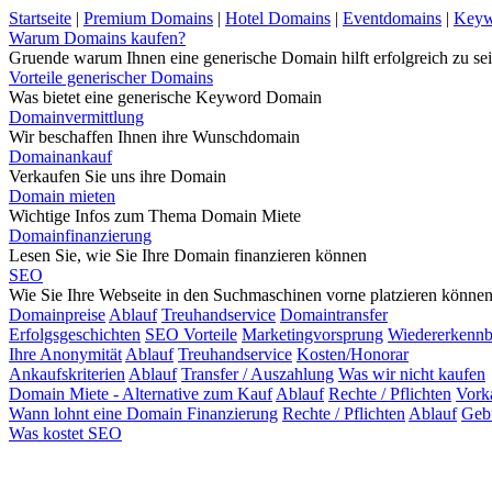
Startseite
|
Premium Domains
|
Hotel Domains
|
Eventdomains
|
Keyw
Warum Domains kaufen?
Gruende warum Ihnen eine generische Domain hilft erfolgreich zu sei
Vorteile generischer Domains
Was bietet eine generische Keyword Domain
Domainvermittlung
Wir beschaffen Ihnen ihre Wunschdomain
Domainankauf
Verkaufen Sie uns ihre Domain
Domain mieten
Wichtige Infos zum Thema Domain Miete
Domainfinanzierung
Lesen Sie, wie Sie Ihre Domain finanzieren können
SEO
Wie Sie Ihre Webseite in den Suchmaschinen vorne platzieren könne
Domainpreise
Ablauf
Treuhandservice
Domaintransfer
Erfolgsgeschichten
SEO Vorteile
Marketingvorsprung
Wiedererkennb
Ihre Anonymität
Ablauf
Treuhandservice
Kosten/Honorar
Ankaufskriterien
Ablauf
Transfer / Auszahlung
Was wir nicht kaufen
Domain Miete - Alternative zum Kauf
Ablauf
Rechte / Pflichten
Vork
Wann lohnt eine Domain Finanzierung
Rechte / Pflichten
Ablauf
Geb
Was kostet SEO