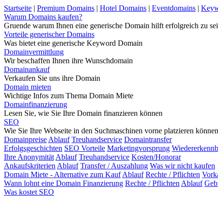
Startseite
|
Premium Domains
|
Hotel Domains
|
Eventdomains
|
Keyw
Warum Domains kaufen?
Gruende warum Ihnen eine generische Domain hilft erfolgreich zu sei
Vorteile generischer Domains
Was bietet eine generische Keyword Domain
Domainvermittlung
Wir beschaffen Ihnen ihre Wunschdomain
Domainankauf
Verkaufen Sie uns ihre Domain
Domain mieten
Wichtige Infos zum Thema Domain Miete
Domainfinanzierung
Lesen Sie, wie Sie Ihre Domain finanzieren können
SEO
Wie Sie Ihre Webseite in den Suchmaschinen vorne platzieren könne
Domainpreise
Ablauf
Treuhandservice
Domaintransfer
Erfolgsgeschichten
SEO Vorteile
Marketingvorsprung
Wiedererkennb
Ihre Anonymität
Ablauf
Treuhandservice
Kosten/Honorar
Ankaufskriterien
Ablauf
Transfer / Auszahlung
Was wir nicht kaufen
Domain Miete - Alternative zum Kauf
Ablauf
Rechte / Pflichten
Vork
Wann lohnt eine Domain Finanzierung
Rechte / Pflichten
Ablauf
Geb
Was kostet SEO