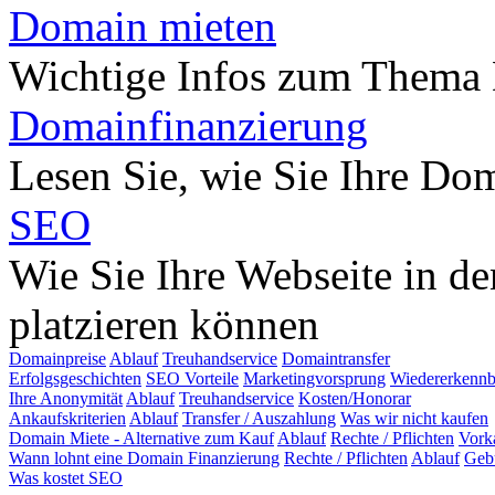
Domain mieten
Wichtige Infos zum Thema
Domainfinanzierung
Lesen Sie, wie Sie Ihre Do
SEO
Wie Sie Ihre Webseite in d
platzieren können
Domainpreise
Ablauf
Treuhandservice
Domaintransfer
Erfolgsgeschichten
SEO Vorteile
Marketingvorsprung
Wiedererkennb
Ihre Anonymität
Ablauf
Treuhandservice
Kosten/Honorar
Ankaufskriterien
Ablauf
Transfer / Auszahlung
Was wir nicht kaufen
Domain Miete - Alternative zum Kauf
Ablauf
Rechte / Pflichten
Vork
Wann lohnt eine Domain Finanzierung
Rechte / Pflichten
Ablauf
Geb
Was kostet SEO